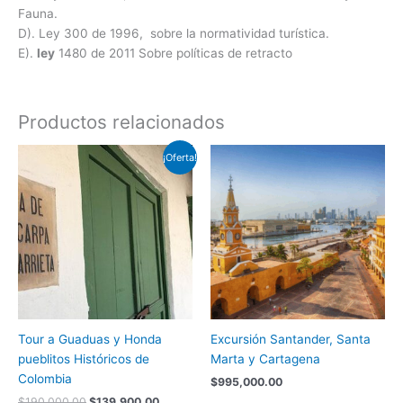
Fauna.
D). Ley 300 de 1996, sobre la normatividad turística.
E).
ley
1480 de 2011 Sobre políticas de retracto
Productos relacionados
El
El
¡Oferta!
precio
precio
original
actual
era:
es:
$190,000.00.
$139,900.00.
Tour a Guaduas y Honda
Excursión Santander, Santa
pueblitos Históricos de
Marta y Cartagena
Colombia
$
995,000.00
$
190,000.00
$
139,900.00