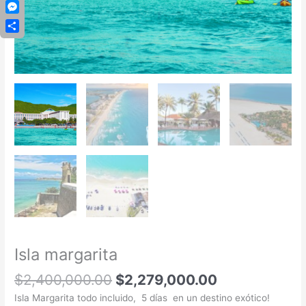
Copy
Link
Messenger
Compartir
Isla margarita
$
2,400,000.00
$
2,279,000.00
Isla Margarita todo incluido, 5 días en un destino exótico!