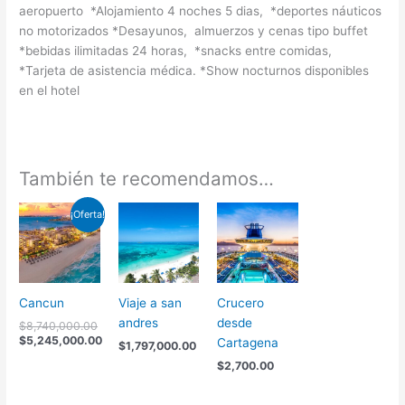
aeropuerto *Alojamiento 4 noches 5 dias, *deportes náuticos
no motorizados *Desayunos, almuerzos y cenas tipo buffet
*bebidas ilimitadas 24 horas, *snacks entre comidas,
*Tarjeta de asistencia médica. *Show nocturnos disponibles
en el hotel
También te recomendamos…
El
El
¡Oferta!
precio
precio
original
actual
era:
es:
$8,740,000.00.
$5,245,000.00.
Cancun
Viaje a san
Crucero
andres
desde
$
8,740,000.00
$
5,245,000.00
Cartagena
$
1,797,000.00
$
2,700.00