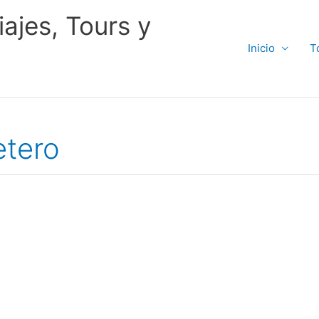
ajes, Tours y
Inicio
T
etero