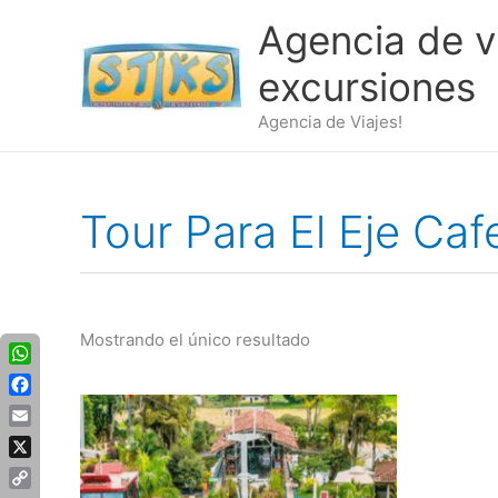
Ir
Agencia de vi
al
contenido
excursiones
Agencia de Viajes!
Tour Para El Eje Caf
Mostrando el único resultado
WhatsApp
Facebook
Email
X