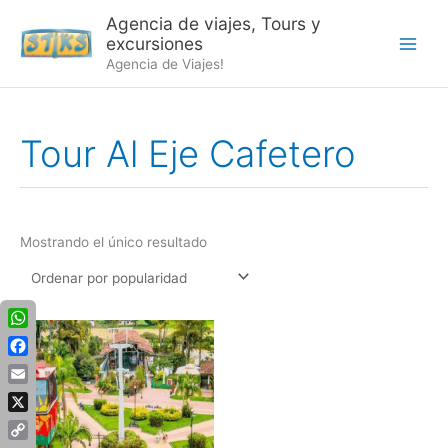
Ir
Agencia de viajes, Tours y
al
excursiones
contenido
Agencia de Viajes!
Tour Al Eje Cafetero
Mostrando el único resultado
WhatsApp
Facebook
Email
X